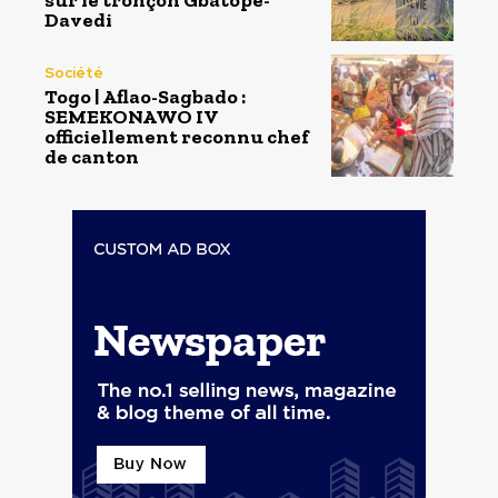
sur le tronçon Gbatope-
Davedi
Société
Togo | Aflao-Sagbado :
SEMEKONAWO IV
officiellement reconnu chef
de canton