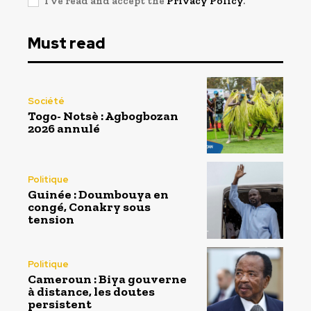
I've read and accept the
Privacy Policy
.
Must read
Société
Togo- Notsè : Agbogbozan
2026 annulé
Politique
Guinée : Doumbouya en
congé, Conakry sous
tension
Politique
Cameroun : Biya gouverne
à distance, les doutes
persistent