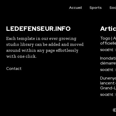
Accueil
Sports
Soc
LEDEFENSEUR.INFO
Arti
Togo | 
Each template in our ever growing
officie
studio library can be added and moved
around within any page effortlessly
SOCIÉTÉ
7
with one click.
Inondati
démarre
Contact
SOCIÉTÉ
7
Dunenyo 
lancent 
Grand-
SOCIÉTÉ
7
©