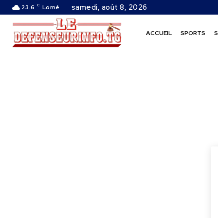
C
samedi, août 8, 2026
23.6
Lomé
ACCUEIL
SPORTS
S