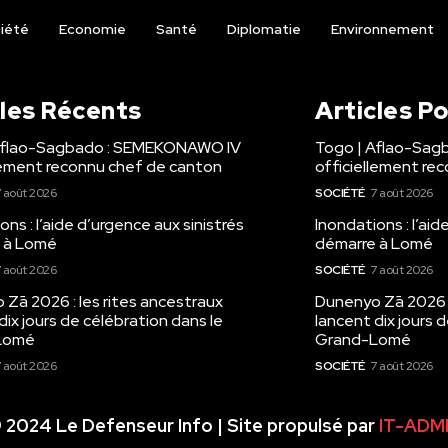
iété
Economie
Santé
Diplomatie
Environnement
cles Récents
Articles P
Aflao-Sagbado : SEMEKONAWO IV
Togo | Aflao-Sa
llement reconnu chef de canton
officiellement re
 août 2026
SOCIÉTÉ
7 août 2026
ons : l’aide d’urgence aux sinistrés
Inondations : l’aid
 à Lomé
démarre à Lomé
 août 2026
SOCIÉTÉ
7 août 2026
Zā 2026 : les rites ancestraux
Dunenyo Zā 2026 :
dix jours de célébration dans le
lancent dix jours 
Lomé
Grand-Lomé
 août 2026
SOCIÉTÉ
7 août 2026
 2024 Le Defenseur Info | Site propulsé par
IT-ADM