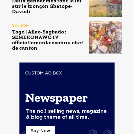
Deux gendarmes font la loi
sur le tronçon Gbatope-
Davedi
Société
Togo | Aflao-Sagbado :
SEMEKONAWO IV
officiellement reconnu chef
de canton