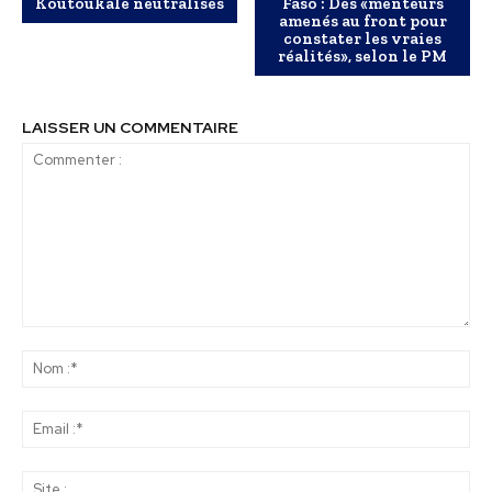
Koutoukalé neutralisés
Faso : Des «menteurs
amenés au front pour
constater les vraies
réalités», selon le PM
LAISSER UN COMMENTAIRE
Commenter
:
No
:*
Ema
:*
Sit